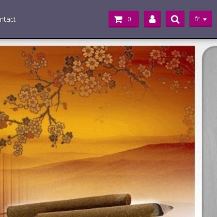
fr
ntact
0