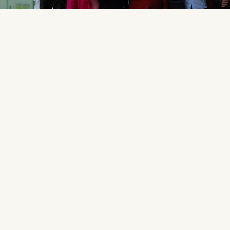
Retour
tager
Facebook
Twitter
Email
Aucune note. Soyez le premier à attribuer une note !