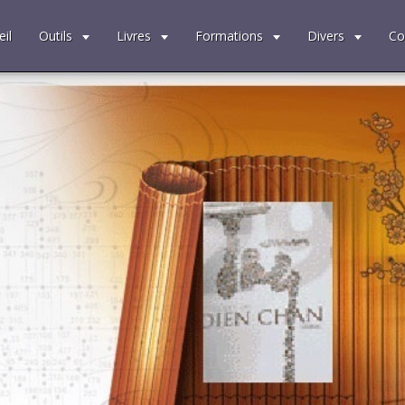
il
Outils
Livres
Formations
Divers
Co