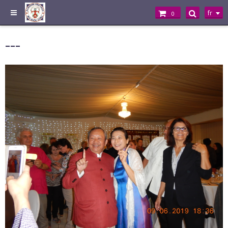
fr
0
---